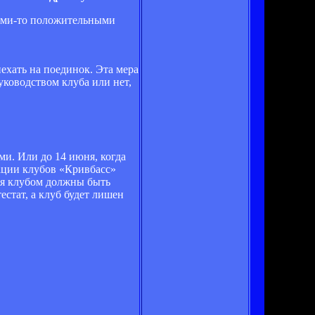
кими-то положительными
ехать на поединок. Эта мера
уководством клуба или нет,
ми. Или до 14 июня, когда
тации клубов «Кривбасс»
юня клубом должны быть
стат, а клуб будет лишен