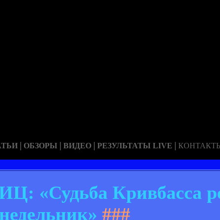
|
|
|
|
АТЬИ
ОБЗОРЫ
ВИДЕО
РЕЗУЛЬТАТЫ LIVE
КОНТАКТ
Ц: «Судьба Кривбасса р
недельник»
###