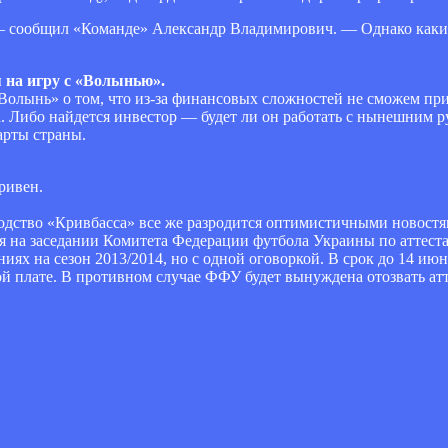
, — сообщил «Команде» Александр Владимирович. — Однако ка
 на игру с «Волынью».
Волынь» о том, что из-за финансовых сложностей не сможем при
та. Либо найдется инвестор — будет ли он работать с нынешним р
арты страны.
ривен.
водство «Кривбасса» все же разродится оптимистичными новостя
мая на заседании Комитета Федерации футбола Украины по аттес
иях на сезон 2013/2014, но с одной оговоркой. В срок до 14 и
й плате. В противном случае ФФУ будет вынуждена отозвать атте