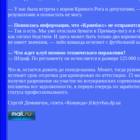
— У нас была встреча с мэром Кривого Рога и депутатами
результатами я похвастать не могу.
— Появилась информация, что «Кривбасс» не отправится
— Так и есть. Мы уже отослали бумаги в Премьер-лигу и в «
как сигнал бедствия. И здесь может быть только два вариан
не имеет значения, — либо команда исчезнет с футбольной к
— Что ждет клуб помимо технического поражения?
— Штраф. По регламенту он исчисляется в размере 125 000 г
Что ж, остается дожить до понедельника. Может, тогда руко
истекает срок отсрочки для криворожан по аттестации. 15 
получил разрешение на участие во всеукраинских соревнован
погашены все задолженности, в первую очередь по заработно
статуса профессионального.
Сергей Демьянчук, газета «Команда»,fckryvbas.dp.ua