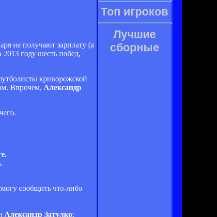
Топ игроков
Лучшие
аря не получают зарплату (а
сборные
 2013 году шесть побед,
е футболисты криворожской
хом. Впрочем,
Александр
чего.
е.
.
 смогу сообщить что-либо
ан
Александр Затулко
: