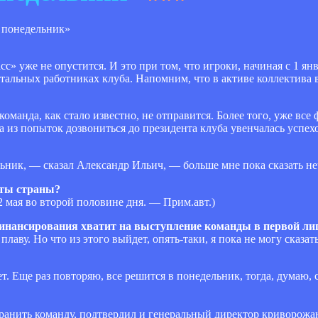
с» уже не опустится. И это при том, что игроки, начиная с 1 янв
стальных работниках клуба. Напомним, что в активе коллектива в
команда, как стало известно, не отправится. Более того, уже вс
на из попыток дозвониться до президента клуба увенчалась успе
ьник, — сказал Александр Ильич, — больше мне пока сказать не
рты страны?
2 мая во второй половине дня. — Прим.авт.)
инансирования хватит на выступление команды в первой лиг
лаву. Но что из этого выйдет, опять-таки, я пока не могу сказать
ет. Еще раз повторяю, все решится в понедельник, тогда, думаю,
хранить команду, подтвердил и генеральный директор криворож