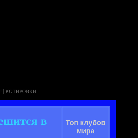
|
Ы
КОТИРОВКИ
ешится в
Топ клубов
мира