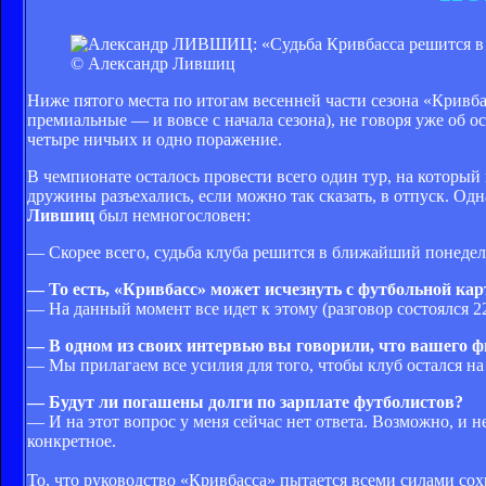
© Александр Лившиц
Ниже пятого места по итогам весенней части сезона «Кривбас
премиальные — и вовсе с начала сезона), не говоря уже об о
четыре ничьих и одно поражение.
В чемпионате осталось провести всего один тур, на который 
дружины разъехались, если можно так сказать, в отпуск. Од
Лившиц
был немногословен:
— Скорее всего, судьба клуба решится в ближайший понедел
— То есть, «Кривбасс» может исчезнуть с футбольной ка
— На данный момент все идет к этому (разговор состоялся 2
— В одном из своих интервью вы говорили, что вашего ф
— Мы прилагаем все усилия для того, чтобы клуб остался на п
— Будут ли погашены долги по зарплате футболистов?
— И на этот вопрос у меня сейчас нет ответа. Возможно, и н
конкретное.
То, что руководство «Кривбасса» пытается всеми силами со