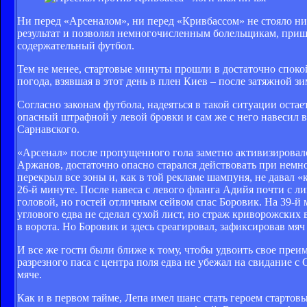
Ни перед «Арсеналом», ни перед «Кривбассом» не стояло ни
результат и позволял немногочисленным болельщикам, приш
содержательный футбол.
Тем не менее, стартовые минуты прошли в достаточно спокой
погода, взявшая в этот день в плен Киев – после затяжной з
Согласно законам футбола, надеяться в такой ситуации остае
опасный штрафной у левой бровки и сам же с него навесил в
Сарнавского.
«Арсенал» после пропущенного гола заметно активизировал
Аржанов, достаточно опасно старался действовать при немн
перекрыл все зоны и, как в той рекламе шампуня, не давал
26-й минуте. После навеса с левого фланга Адийя почти с л
головой, но гостей отличным сейвом спас Боровик. На 39-й 
углового едва не сделал сухой лист, но страж криворожских 
в ворота. Но Боровик и здесь среагировал, зафиксировав мяч 
И все же гости были ближе к тому, чтобы удвоить свое пре
разрезного паса с центра поля едва не убежал на свидание 
мяче.
Как и в первом тайме, Лепа имел шанс стать героем стартов