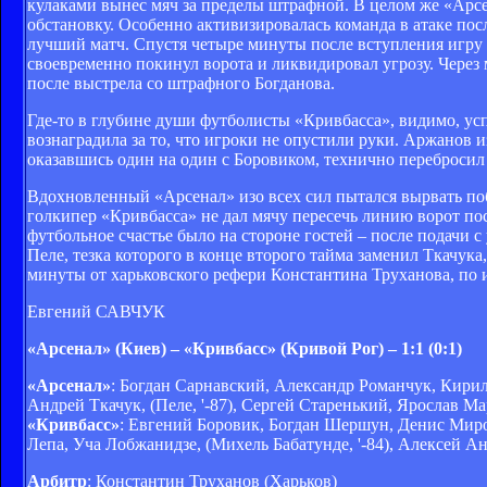
кулаками вынес мяч за пределы штрафной. В целом же «Арсен
обстановку. Особенно активизировалась команда в атаке по
лучший матч. Спустя четыре минуты после вступления игру 
своевременно покинул ворота и ликвидировал угрозу. Через 
после выстрела со штрафного Богданова.
Где-то в глубине души футболисты «Кривбасса», видимо, успо
вознаградила за то, что игроки не опустили руки. Аржанов 
оказавшись один на один с Боровиком, технично перебросил 
Вдохновленный «Арсенал» изо всех сил пытался вырвать по
голкипер «Кривбасса» не дал мячу пересечь линию ворот по
футбольное счастье было на стороне гостей – после подачи 
Пеле, тезка которого в конце второго тайма заменил Ткачука
минуты от харьковского рефери Константина Труханова, по
Евгений САВЧУК
«Арсенал» (Киев) – «Кривбасс» (Кривой Рог) – 1:1 (0:1)
«
Арсенал
»
: Богдан Сарнавский, Александр Романчук, Кир
Андрей Ткачук, (Пеле, '-87), Сергей Старенький, Ярослав 
«
Кривбасс
»
: Евгений Боровик, Богдан Шершун, Денис Мир
Лепа, Уча Лобжанидзе, (Михель Бабатунде, '-84), Алексей А
Арбитр
: Константин Труханов (Харьков)