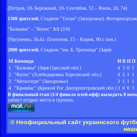
(Петров, 18- Бережный, 19- Сентябов, 52 – Янюк, 26, 74)
1300 зрителей
, Стадион "Титан" (Запорожье). Фоторепортаж
"Балканы" – "Колос"
3:1
(3:0)
(Урсуленко, 36,41- Платунов, 15 – Кирик, 90 с пен.)
2000 зрителей
, Стадион "им. Б. Тропанца" (Заря)
М
Команда
И
В
Н
П
1
"Балканы" (Заря Одесской обл.)
4
3
0
1
2
"Колос" (Хлебодаровка Херсонской обл.)
4
2
1
1
3
"Металлург" (Запорожье)
3
1
1
1
4
"Кривбас" (Кривой Рог Днепропетровской обл.)
3
0
0
3
В финальный етап (1/4 финала плей-офф) выходять 8 ком
займут вторые места в группах.
© Неофициальный сайт украинского футбол
наши