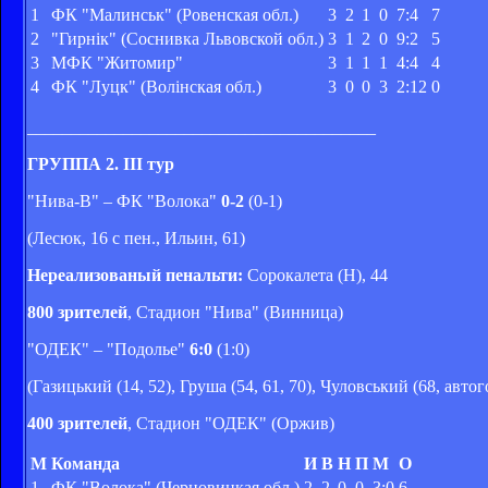
1
ФК "Малинськ" (Ровенская обл.)
3
2
1
0
7:4
7
2
"Гирнік" (Соснивка Львовской обл.)
3
1
2
0
9:2
5
3
МФК "Житомир"
3
1
1
1
4:4
4
4
ФК "Луцк" (Волінская обл.)
3
0
0
3
2:12
0
________________________________________
ГРУППА 2. III тур
"Нива-В" – ФК "Волока"
0-2
(0-1)
(Лесюк, 16 с пен., Ильин, 61)
Нереализованый пенальти:
Сорокалета (Н), 44
800 зрителей
, Стадион "Нива" (Винница)
"ОДЕК" – "Подолье"
6:0
(1:0)
(Газицький (14, 52), Груша (54, 61, 70), Чуловський (68, автог
400 зрителей
, Стадион "ОДЕК" (Оржив)
М
Команда
И
В
Н
П
М
О
1
ФК "Волока" (Черновицкая обл.)
2
2
0
0
3:0
6