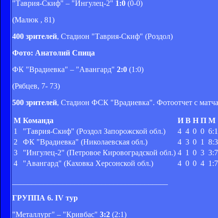
"Таврия-Скиф" – "Ингулец-2"
1:0
(0-0)
(Малюк , 81)
400 зрителей
, Стадион "Таврия-Скиф" (Роздол)
Фото: Анатолий Спица
ФК "Врадиевка" – "Авангард"
2:0
(1:0)
(Рябцев, 7- 73)
500 зрителей
, Стадион ФСК "Врадиевка". Фотоотчет с матч
М
Команда
И
В
Н
П
М
1
"Таврия-Скиф" (Роздол Запорожской обл.)
4
4
0
0
6:1
2
ФК "Врадиевка" (Николаевская обл.)
4
3
0
1
8:3
3
"Ингулец-2" (Петровое Кировоградской обл.)
4
1
0
3
3:7
4
"Авангард" (Каховка Херсонской обл.)
4
0
0
4
1:7
________________________________________
ГРУППА 6. IV тур
"Металлург" – "Кривбас"
3:2
(2:1)