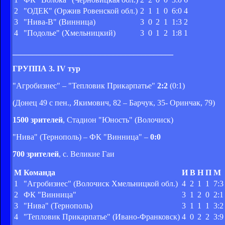
2
"ОДЕК" (Оржив Ровенской обл.)
2
1
1
0
6:0
4
3
"Нива-В" (Винница)
3
0
2
1
1:3
2
4
"Подолье" (Хмельницкий)
3
0
1
2
1:8
1
________________________________________
ГРУППА 3. IV тур
"Агробизнес" – "Тепловик Прикарпатье"
2:2
(0:1)
(Донец 49 с пен., Якимович, 82 – Барчук, 35- Оринчак, 79)
1500 зрителей
, Стадион "Юность" (Волочиск)
"Нива" (Тернополь) – ФК "Винница" –
0:0
700 зрителей
, с. Великие Гаи
М
Команда
И
В
Н
П
М
1
"Агробизнес" (Волочиск Хмельницкой обл.)
4
2
1
1
7:3
2
ФК "Винница"
3
1
2
0
2:1
3
"Нива" (Тернополь)
3
1
1
1
3:2
4
"Тепловик Прикарпатье" (Ивано-Франковск)
4
0
2
2
3:9