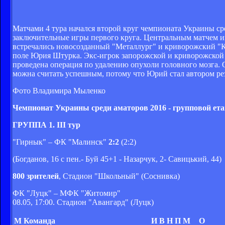
Матчами 4 тура начался второй круг чемпионата Украины сре
заключительные игры первого круга. Центральным матчем иг
встречались новосозданный "Металлург" и криворожский "Кри
поле Юрия Штурка. Экс-игрок запорожской и криворожской 
проведена операция по удалению опухоли головного мозга.
можна считать успешным, потому что Юрий стал автором резу
Фото Владимира Мыленко
Чемпионат Украины среди аматоров 2016 - групповой ет
ГРУППА 1. III тур
"Гирнык" – ФК "Малинск"
2:2
(2:2)
(Богданов, 16 с пен.- Буй 45+1 - Назарчук, 2- Савицький, 44)
800 зрителей
, Стадион "Школьный" (Соснивка)
ФК "Луцк" – МФК "Житомир"
08.05, 17:00. Стадион "Авангард" (Луцк)
М
Команда
И
В
Н
П
М
О