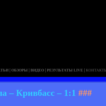
|
|
|
|
АТЬИ
ОБЗОРЫ
ВИДЕО
РЕЗУЛЬТАТЫ LIVE
КОНТАКТ
а – Кривбасс – 1:1
###