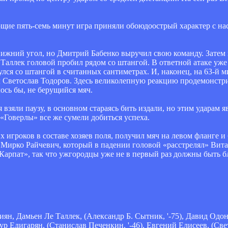
ующие пять-семь минут игра приняли обоюдоострый характер с 
нижний угол, но Дмитрий Бабенко выручил свою команду. Затем
Таллек головой пробил рядом со штангой. В ответной атаке уж
улся со штангой в считанных сантиметрах. И, наконец, на 63-й 
л Светослав Тодоров. Здесь великолепную реакцию продемонст
ось бы, не берущийся мяч.
зяли паузу, в основном стараясь бить издали, но этим ударам я
ы «Говерлы» все же сумели добиться успеха.
 игроков в составе хозяев поля, получил мяч на левом фланге 
Мирко Райчевич, который в падении головой «расстрелял» Витал
«Карпат», так что ужгородцы уже не в первый раз должны быть 
ян, Дамьен Ле Таллек, (Александр Б. Сытник, '-75), Давид Одо
 Едигарян, (Станислав Печенкин, '-46), Евгений Елисеев, (Свет