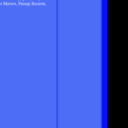
н Матич, Ринар Валеев,