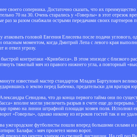
нее своего соперника. Достаточно сказать, что их преимущество
льно 70 на 30. Очень старались у «Говерлы» в этот отрезок вр
 раз за разом снабжали острыми передачами своих партнеров п
у атаковать головой Евгения Елисеева после подачи углового, о
ли опасным моментом, когда Дмитрий Лепа с левого края выполн
 и отвел угрозу.
 быстрой контратаки «Кривбасса». В этом эпизоде с близкого ра
ытянуть тяжелый мяч из правого нижнего угла, а повторный «вы
-й минуте известный мастер стандартов Младен Бартулович вел
и ударившись о землю перед Бабенко, предательски для вратаря 
лександра Севидова, что до конца первого тайма они по сущест
асса» вполне могли увеличить разрыв в счете еще до перерыва. Т
дар прямо на линии штрафной площади хозяев поля. Исполнял е
ворот «Говерлы», однако никому из игроков гостей так и не удало
ва ужгородские футболисты пошли вперед большими силами и на
тирис Балафас - мяч пролетел мимо ворот.
й проход по центру ударом со средней дистанции. На сей раз В