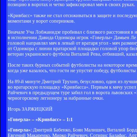
позицию в воротах и четко зафиксировал мяч в своих руках.
«Кривбасс» также не стал отсиживаться в защите и послед
моментами у ворот соперников.
Вначале Уча Лобжанидзе пробивал с близкого расстояния в 
в исполнении Давида Одонкора игрок «Говерлы» Дамьен Ле 
головой направлял мяч в левый от вратаря угол - мяч размин
от Одонкора с линии вратарской площадки головой упор би
ветеран украинского футбола Виталий Рева, отбивший, казал
После таких бурных событий футболисты на некоторое время в
когда уже казалось, что гости не упустят победу, футболист
На 89-й минуте Дмитрий Трухин, безусловно, один из лучших
во вратарскую площадку «Кривбасса». Первым к мячу успел 
Райчевич в предыдущем туре забил гол в ворота львовских 
черногорскому легионеру за набранные очки.
Игорь ЗАРЖИЦКИЙ
«Говерла» – «Кривбасс» – 1:1
«Говерла»
: Дмитрий Бабенко, Боян Малишич, Виталий Борди
Евгений Макаренко, Мирко Райчевич, Сотирис Балафас, Артур