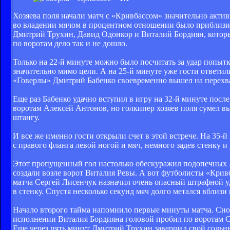
Хозяева поля начали матч с «Кривбассом» значительно актив
во владении мячом в процентном отношении было приблизите
Дмитрий Трухин, Давид Одонкор и Виталий Бордиян, которые
по воротам дело так и не дошло.
Только на 22-й минуте можно было посчитать за удар попытк
значительно мимо цели. А на 25-й минуте уже гости ответи
«Говерлы» Дмитрий Бабенко своевременно вышел на перехват
Еще раз Бабенко удачно вступил в игру на 32-й минуте после
воротам Алексей Антонов, но голкипер хозяев поля сумел в
штангу.
И все же именно гости открыли счет в этой встрече. На 35
с правого фланга левой ногой и мяч, немного задев стенку 
Этот пропущенный гол настолько обескуражил подопечных А
создали возле ворот Виталия Ревы. А вот футболисты «Кривб
матча Сергей Лисенчук назначил очень опасный штрафной у
в стенку. Спустя несколько секунд мяч долго метался вблизи 
Начало второго тайма напомнило первые минуты матча. Сно
исполнении Виталия Бордияна головой пробил по воротам Со
Еще через пять минут Дмитрий Трухин завершал свой сольны