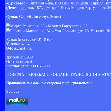
«Кривбасс»
: Виталий Рева, Виталий Лисицкий, Кирилл Пет
(Денис Дедечко, '-87), Дмитрий Лепа, Младен Бартулович, (И
Судья
: Сергей Лисенчук (Киев)
Мирко Райчевич, 89 - Младен Бартулович, 35.
Евгений Макаренко, 34. - Уча Лобжанидзе, 28. Виталий Ли
Удары (в створ):9 (3) –9 (6).
Угловые:4 – 4.
Офсайды:4 – 5.
Зрителей: 1.950
Оценка поля: 4
Честная игра: 7,000 - 7,000.
ГОВЕРЛА – КРИВБАСС. ОНЛАЙН-ТРАНСЛЯЦИЯ МАТЧ
Протокольные данные сверены с официальными
.
Sport.ua