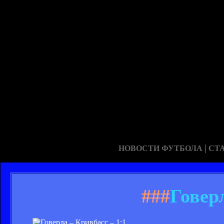
|
НОВОСТИ ФУТБОЛА
СТ
###
Говерл