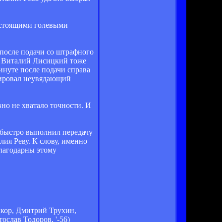
настоящими голевыми
 после подачи со штрафного
е Виталий Лисицкий тоже
минуте после подачи справа
рировал неувядающий
вно не хватало точности. И
и быстро выполнил передачу
ия Реву. К слову, именно
благодарны этому
нкор, Дмитрий Трухин,
ослав Тодоров, '-56)