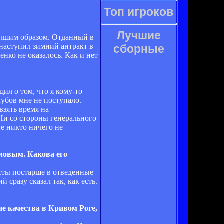
Топ игроков
Лучшие
лучшим образом. Отданный в
 наступил зимний антракт в
сборные
нко не оказалось. Как и нет
ил о том, что я кому-то
лубов мне не поступало.
взять время на
 Ни со стороны генерального
не никто ничего не
мовым. Какова его
исты постарше в отведенные
сразу сказал так, как есть.
ие качества в Кривом Роге,