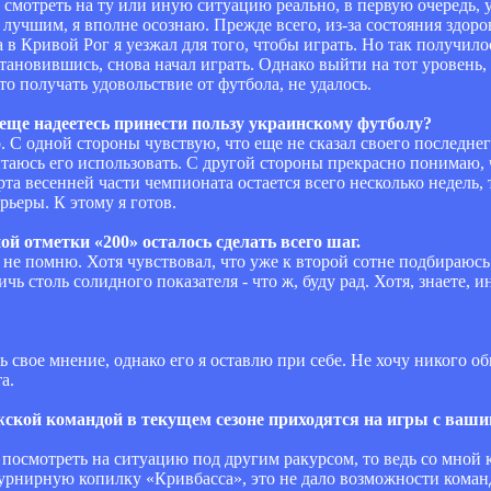
 смотреть на ту или иную ситуацию реально, в первую очередь, 
лучшим, я вполне осознаю. Прежде всего, из-за состояния здоро
в Кривой Рог я уезжал для того, чтобы играть. Но так получилос
тановившись, снова начал играть. Однако выйти на тот уровень,
о получать удовольствие от футбола, не удалось.
еще надеетесь принести пользу украинскому футболу?
 С одной стороны чувствую, что еще не сказал своего последне
ытаюсь его использовать. С другой стороны прекрасно понимаю, 
рта весенней части чемпионата остается всего несколько недель, 
ьеры. К этому я готов.
ой отметки «200» осталось сделать всего шаг.
 не помню. Хотя чувствовал, что уже к второй сотне подбираюсь.
ичь столь солидного показателя - что ж, буду рад. Хотя, знаете, 
ть свое мнение, однако его я оставлю при себе. Не хочу никого о
а.
ской командой в текущем сезоне приходятся на игры с вашим
и посмотреть на ситуацию под другим ракурсом, то ведь со мной 
турнирную копилку «Кривбасса», это не дало возможности команд