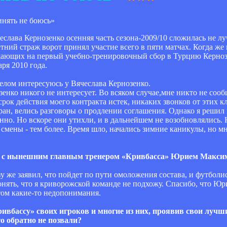
слава Кернозенко осенняя часть сезона-2009/10 сложилась не 
тний страж ворот принял участие всего в пяти матчах. Когда же
жающих на первый учебно-тренировочный сбор в Турцию Кернозе
ря 2010 года.
елом интересуюсь у Вячеслава Кернозенко.
енко никого не интересует. Во всяком случае,мне никто не сообщ
срок действия моего контракта истек, никаких звонков от этих к
ран, велись разговоры о продлении соглашения. Однако я решил 
нно. Но вскоре они утихли, и в дальнейшем не возобновлялись.
 смены - тем более. Время шло, начались зимние каникулы, но м
мо» с нынешним главным тренером «Кривбасса» Юрием Макси
у же заявил, что пойдет по пути омоложения состава, и футбол
ять, что я криворожской команде не подхожу. Спасибо, что Юрий 
том какие-то недопонимания.
ривбассу» своих игроков и многие из них, проявив свои лучш
о обратно не позвали?