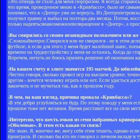
-Это отнюдь не стало для меня сюрпризом. Я всегда стараюсь
что время, проведенное мною в «Кривбассе», было не самым 
понимал, что в «Днепр» уже не вернусь. Из Днепропетровска 
получил травму и выбыл на полтора-два месяца. Потом, восс
только надеятьсянавозможноевозвращение в «Днепр», а прост
-Вы смирились со своим незавидным положением или же 
-Сложныйвопрос.Смирился или не смирился - не в этом дело.
футболе, и если для этого у меня будет малейший шанс, поп
времени на трудоустройство у меня не осталось. Когда до ста
Впрочем, ничуть не боюсь принять решение об окончании кар
-На вашем счету в элите значится 195 матчей. До юбилейн
-Честно говоря, сколько провел игр на высшем уровне, точно
другом - хочется человеку играть или нет. Если удасться дост
закончить и не мучиться так, как в прошлом году.
-В чем, на ваш взгляд, причина провала «Кривбасса»?
-В эти дебри углубляться не буду. По этому поводу у меня ес
прошлое тоже нет желания. Время расставит все на свои мест
-Интересно, что шесть очков из семи набранных криворож
«Оболонью». В этом есть какая-то связь?
-Не знаю. Я, конечно же, могу себя этим тешить, однако есл
проиграла. И сколько бы кто ни говорил о личном вкладе в 