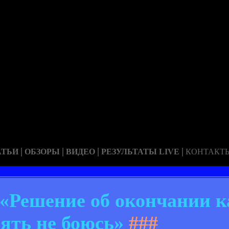
|
|
|
|
АТЬИ
ОБЗОРЫ
ВИДЕО
РЕЗУЛЬТАТЫ LIVE
КОНТАКТ
Решение об окончании к
ять не боюсь»
###