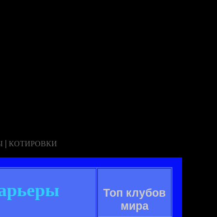
|
Ы
КОТИРОВКИ
арьеры
Топ клубов
мира