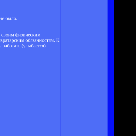
не было.
а своим физическим
вратарским обязанностям. К
 работать (улыбается).