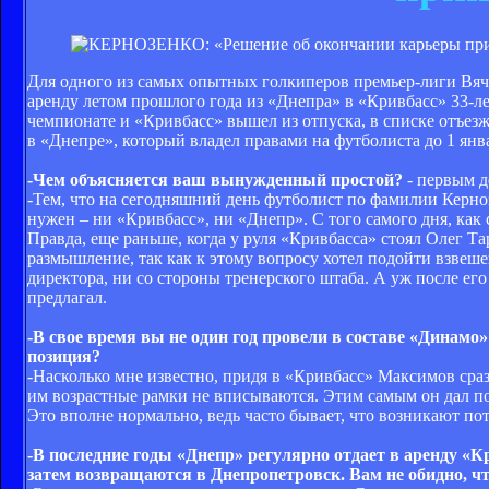
Для одного из самых опытных голкиперов премьер-лиги Вяче
аренду летом прошлого года из «Днепра» в «Кривбасс» 33-ле
чемпионате и «Кривбасс» вышел из отпуска, в списке отъез
в «Днепре», который владел правами на футболиста до 1 янва
-Чем объясняется ваш вынужденный простой?
- первым д
-Тем, что на сегодняшний день футболист по фамилии Керноз
нужен – ни «Кривбасс», ни «Днепр». С того самого дня, как 
Правда, еще раньше, когда у руля «Кривбасса» стоял Олег Та
размышление, так как к этому вопросу хотел подойти взвеше
директора, ни со стороны тренерского штаба. А уж после его
предлагал.
-В свое время вы не один год провели в составе «Дина
позиция?
-Насколько мне известно, придя в «Кривбасс» Максимов сраз
им возрастные рамки не вписываются. Этим самым он дал пон
Это вполне нормально, ведь часто бывает, что возникают по
-В последние годы «Днепр» регулярно отдает в аренду «К
затем возвращаются в Днепропетровск. Вам не обидно, чт