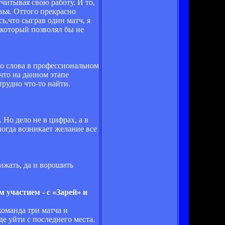
учитывая свою работу. И то,
вья. Оттого прекрасно
ь,что сыграв один матч, я
 который позволял бы не
го слова в профессиональном
что на данном этапе
трудно что-то найти.
 Но дело не в цифрах, а в
иногда возникает желание все
бижать, да и ворошить
 участием - с «Зарей» и
команда три матча и
е уйти с последнего места.