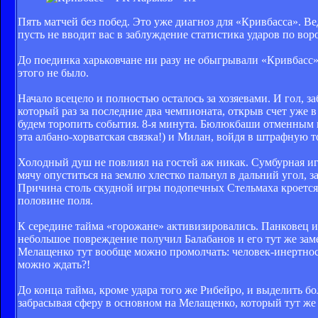
Пять матчей без побед. Это уже диагноз для «Кривбасса». В
пусть не вводит вас в заблуждение статистика ударов по ворот
До поединка харьковчане ни разу не обыгрывали «Кривбасс» в
этого не было.
Начало всецело и полностью осталось за хозяевами. И гол, 
который раз за последние два чемпионата, открыв счет уже в
будем торопить события. 8-я минута. Бюлюкбаши отменным п
эта албано-хорватская связка!) и Милан, войдя в штрафную 
Холодный душ не повлиял на гостей аж никак. Сумбурная игр
мячу опуститься на землю хлестко пальнул в дальний угол, з
Причина столь скудной игры подопечных Стельмаха кроется 
половине поля.
К середине тайма «горожане» активизировались. Панковец и
небольшое повреждение получил Балабанов и его тут же зам
Мелащенко тут вообще можно промолчать: человек-инертност
можно ждать?!
До конца тайма, кроме удара того же Рибейро, и выделить б
забрасывая сферу в основном на Мелащенко, который тут же м