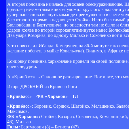
А вторая половина началась для хозяев обескураживающе. Ш
бразилец незаметным кивком уложил круглого в дальний уго
супершанс снова вернуть команде преимущество в счете упу
бесхитростно прямо в падающего Стойко. И это был самый р
Бюлюкбаши и Бартуловича, но опасности там не было и близ
ударов хозяев во второй сорокапятиминутке нанес Бюлюкбаш
Два удара Козориза, по одному Милько и Соколенко вот и все
Зато повеселил Ибанда. Камерунец на 86-й минуте так спеши
желание побегать в майке Ковальчука). Видимо, в Африке н
Концовку поединка харьковчане провели на своей половине. 
очень недурно.
А «Кривбасс»...- Сплошное разочарование. Вот и все, что мо
Игорь ДРОБНЫЙ из Кривого Рога
«Кривбасс» – ФК «Харьков» – 1:1
«Кривбасс»:
Боровик, Сердюк, Шагойко, Мелащенко, Балабан
Максимов.
ФК «Харьков»:
Стойко, Козориз, Соколенко, Комарницкий, Б
46), Милько.
Голы:
Бартулович (8) – Батиста (47).