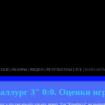
|
|
|
|
АТЬИ
ОБЗОРЫ
ВИДЕО
РЕЗУЛЬТАТЫ LIVE
КОНТАКТ
аллург З" 0:0. Оценки иг
у, а это уже кое-что для них значит. Для "Кривбасса" же ныне