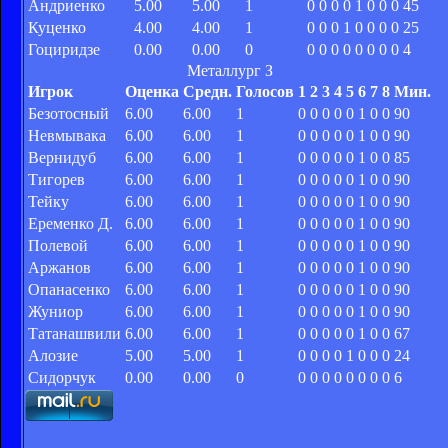
Андриенко
5.00
5.00
1
0
0
0
0
1
0
0
0
45
Куценко
4.00
4.00
1
0
0
0
1
0
0
0
0
25
Гоциридзе
0.00
0.00
0
0
0
0
0
0
0
0
0
4
Металлург З
Игрок
Оценка
Средн.
Голосов
1
2
3
4
5
6
7
8
Мин.
Безотосный
6.00
6.00
1
0
0
0
0
0
1
0
0
90
Невмывака
6.00
6.00
1
0
0
0
0
0
1
0
0
90
Вернидуб
6.00
6.00
1
0
0
0
0
0
1
0
0
85
Тигорев
6.00
6.00
1
0
0
0
0
0
1
0
0
90
Тейку
6.00
6.00
1
0
0
0
0
0
1
0
0
90
Еременко Д.
6.00
6.00
1
0
0
0
0
0
1
0
0
90
Полевой
6.00
6.00
1
0
0
0
0
0
1
0
0
90
Аржанов
6.00
6.00
1
0
0
0
0
0
1
0
0
90
Опанасенко
6.00
6.00
1
0
0
0
0
0
1
0
0
90
Жуниор
6.00
6.00
1
0
0
0
0
0
1
0
0
90
Татанашвили
6.00
6.00
1
0
0
0
0
0
1
0
0
67
Алозие
5.00
5.00
1
0
0
0
0
1
0
0
0
24
Сидорчук
0.00
0.00
0
0
0
0
0
0
0
0
0
6