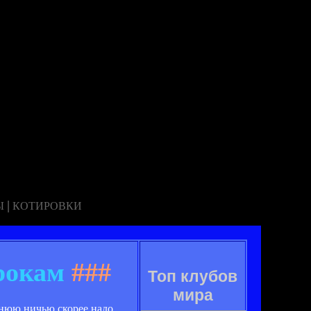
|
Ы
КОТИРОВКИ
рокам
###
Топ клубов
мира
шнюю ничью скорее надо