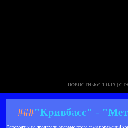
|
НОВОСТИ ФУТБОЛА
СТ
###
"Кривбасс" - "Мет
Запорожцы не проиграли впервые после семи поражений кряд