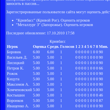
заносить в пассив...
Зарегистрированные пользователи сайта могут оценить дейс
"Кривбасс" (Кривой Рог). Оценить игроков
"Металлург З" (Запорожье). Оценить игроков
Последнее обновление: 17.10.2010 17:58
Кривбасс
Игрок
Оценка
Средн.
Голосов
1
2
3
4
5
6
7
8
Мин.
Боровик
6.00
6.00
1
0
0
0
0
0
1
0
0
90
Васильев Д.
5.00
5.00
1
0
0
0
0
1
0
0
0
90
Лисицкий
5.00
5.00
1
0
0
0
0
1
0
0
0
90
Петров К.
5.00
5.00
1
0
0
0
0
1
0
0
0
66
Рожок
5.00
5.00
1
0
0
0
0
1
0
0
0
90
Кицута
5.00
5.00
1
0
0
0
0
1
0
0
0
90
Максимов А.
5.00
5.00
1
0
0
0
0
1
0
0
0
90
Хомченовский
5.00
5.00
1
0
0
0
0
1
0
0
0
90
Костышин
5.00
5.00
1
0
0
0
0
1
0
0
0
46
Воронков
5.00
5.00
1
0
0
0
0
1
0
0
0
87
Иващенко А.
5.00
5.00
1
0
0
0
0
1
0
0
0
90