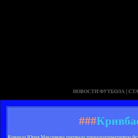
|
НОВОСТИ ФУТБОЛА
СТ
###
Кривбас
Команда Юрия Максимова прервала тринадцатиматчевую бе