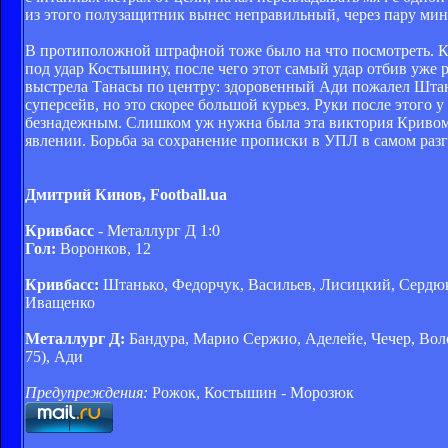
из этого полузащитник вынес неправильный, через пару минут
В протиположной штрафной тоже было на что посмотреть. Ка
под удар Костышину, после чего этот самый удар отбив уже ря
выстрела Танасы по центру: здоровенный Ади пожалел Штань
суперсейв, но это скорее большой курьез. Руки после этого
безнадежным. Слишком уж нужна была эта виктория Кривому Р
явлении. Борьба за сохранение прописки в УПЛ в самом разг
Дмитрий Кинов, Football.ua
Кривбасс
- Металлург Д 1:0
Гол:
Воронков, 12
Кривбасс:
Штанько, Федорчук, Васильев, Лисицкий, Сердюк,
Иващенко
Металлург Д:
Бандура, Марио Сержио, Аделейе, Чечер, Воло
75), Ади
Предупреждения:
Рожок, Костышин - Морозюк