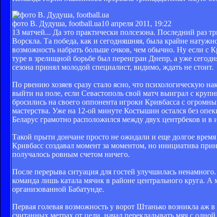
фото В. Дудуша, football.ua
10 апреля 2011, 19:22
13 матчей... Да это практически полсезона. Последний раз т
Ворскла. Та победа, как и сегодняшняя, была крайне натужно
возможность набрать больше очков, чем обычно. Ну если с К
туре в зрелищной борьбе был переигран Днепр, а уже сегодн
сезона принял молодой специалист, видимо, ждать не стоит.
По рвению хозяев сразу стало ясно, что психологическую на
выйти на поле, если Севастополь свой матч выиграл с круп
бросились на своего оппонента игроки Кривбасса с огромн
мастерства. Уже на 12-ой минуте Костышин остался без опек
Беларус грамотно расположился между двух центрбеков и в и
Такой прыти дончане просто не ожидали и еще долгое время
Кривбасс создавал момент за моментом, но инициатива прин
получалось ровным счетом ничего.
После перерыва ситуация для гостей улучшилась ненамного. 
команда лишь катала мячик в районе центрального круга. А 
организованной Бабатунде.
Первая голевая возможность у ворот Штанько возникла аж в с
считанных метрах от цели, начал перекладывать мяч с одной