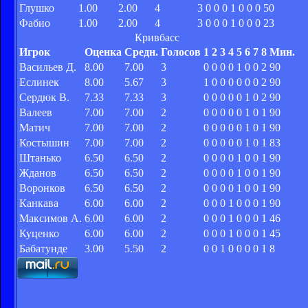
Глушко
1.00
2.00
4
3
0
0
0
1
0
0
0
50
Фабио
1.00
2.00
4
3
0
0
0
1
0
0
0
23
Кривбасс
Игрок
Оценка
Средн.
Голосов
1
2
3
4
5
6
7
8
Мин.
Васильев Д.
8.00
7.00
3
0
0
0
0
1
0
0
2
90
Еслинек
8.00
5.67
3
1
0
0
0
0
0
0
2
90
Сердюк В.
7.33
7.33
3
0
0
0
0
0
1
0
2
90
Валеев
7.00
7.00
2
0
0
0
0
0
1
0
1
90
Матич
7.00
7.00
2
0
0
0
0
0
1
0
1
90
Костышин
7.00
7.00
2
0
0
0
0
0
1
0
1
83
Штанько
6.50
6.50
2
0
0
0
0
1
0
0
1
90
Жданов
6.50
6.50
2
0
0
0
0
1
0
0
1
90
Воронков
6.50
6.50
2
0
0
0
0
1
0
0
1
90
Канкава
6.00
6.00
2
0
0
0
1
0
0
0
1
90
Максимов А.
6.00
6.00
2
0
0
0
1
0
0
0
1
46
Куценко
6.00
6.00
2
0
0
0
1
0
0
0
1
45
Бабатунде
3.00
5.50
2
0
0
1
0
0
0
0
1
8