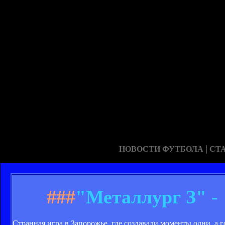
|
НОВОСТИ ФУТБОЛА
СТ
###
"Металлург З" -
Странная игра в Запорожье, где создавали моменты одни, а 