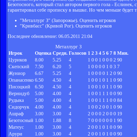
Безотосного, который стал автором первого гола - Еслинек, 
гарантировал себе прописку в вышке. Но чем меньше будет т
"Металлург З" (Запорожье). Оценить игроков
"Кривбасс" (Кривой Рог). Оценить игроков
Последнее обновление: 06.05.2011 21:04
Металлург З
Игрок
Оценка
Средн.
Голосов
1
2
3
4
5
6
7
8
Мин.
Цуриков
8.00
5.25
4
1
0
0
1
0
0
0
2
90
Скепский
7.50
6.20
5
1
0
0
0
0
1
0
3
7
Жуниор
6.67
5.25
4
1
0
0
0
0
1
2
0
90
Опанасенко
6.50
4.50
4
1
0
0
1
0
1
1
0
90
Писоцкий
6.50
4.50
4
1
0
0
1
0
1
1
0
90
Вернидуб
5.00
4.00
4
1
0
0
1
1
1
0
0
90
Рудыка
5.00
4.00
4
1
0
0
1
1
1
0
0
84
Сидорчук
4.00
4.00
4
1
0
0
2
0
0
1
0
90
Ашраф
3.00
3.00
4
2
0
0
0
2
0
0
0
19
Безотосный
1.00
1.88
8
7
0
0
0
0
0
0
1
90
Матеус
1.00
3.00
4
2
0
0
1
0
1
0
0
90
Арури
1.00
3.00
4
2
0
0
1
0
1
0
0
90