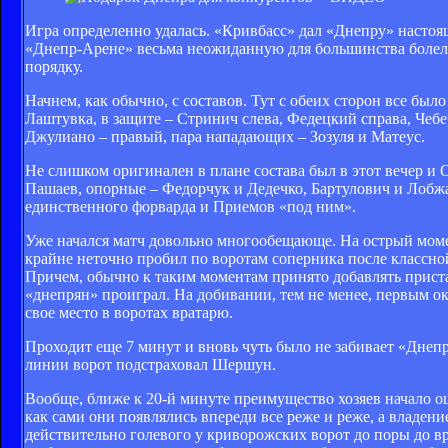
Игра определенно удалась. «Кривбасс» дал «Днепру» настоящ
«Днепр-Арене» весьма неожиданную для большинства болель
порядку.
Начнем, как обычно, с составов. Тут с обеих сторон все был
Лаштувка, в защите – Стринич слева, Федецкий справа, Чебер
Джулиано – правый, пара нападающих – Зозуля и Матеус.
Не слишком оригинален в плане состава был в этот вечер и 
Пашаев, опорные – Федорчук и Дедечко, Бартулович и Лобжа
единственного форварда и Приемов «под ним».
Уже начался матч довольно многообещающе. На острый момен
крайне неточно пробил по воротам соперника после классной
Причем, обычно к таким моментам принято добавлять приста
«днепрян» проиграл. На добивании, тем не менее, первым ок
свое место в воротах вратарю.
Проходит еще 7 минут и вновь чуть было не забивает «Днепр»
линии ворот подстраховал Шершун.
Вообще, ближе к 20-й минуте преимущество хозяев начало ощ
как сами они появлялись впереди все реже и реже, а владен
действительно голевого у криворожских ворот до поры до вр