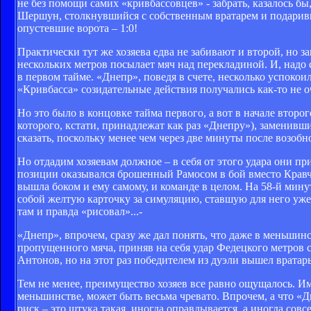
не без помощи самих «кривбассовцев» - забрать, казалось б
Шершун, столкнувшийся с собственным вратарем и подаривши
опустевшие ворота – 1:0!
Практически тут же хозяева едва не забивают и второй, но 
нескольких метров посылает мяч над перекладиной. И, надо
в первом тайме. «Днепр», поведя в счете, несколько успоко
«Кривбасса» созидательные действия получались как-то не о
Но это было в концовке тайма первого, а вот в начале второг
которого, кстати, принадлежат как раз «Днепру»), заменивши
сказать, поскольку менее чем через две минуты после возоб
Но отдадим хозяевам должное – в себя от этого удара они п
позиции оказывался брошенный Рамосом в бой вместо Кравчен
вышла боком и ему самому, и команде в целом. На 58-й мину
собой желтую карточку за симуляцию, ставшую для него уже 
там и правда «рисовал»...-
«Днепр», впрочем, сразу же дал понять, что даже в меньшинс
пропущенного мяча, приняв на себя удар Федецкого метров с
Антонов, но на этот раз победителем из дуэли вышел вратар
Тем не менее, преимущество хозяев все равно ощущалось. Им
меньшинстве, может быть весьма чревато. Впрочем, а что «Дн
риск – это штука такая, иногда оправдывается, а иногда совс