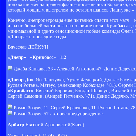
подхватив мяч на правом фланге после выноса Боровика, ос
который мощным выстрелом не оставил шансов Лаштувке – 1
Конечно, днепропетровцы еще пытались спасти этот матч – н
игра по большей части шла на половине поля «Кривбасса», н
минимальной и где-то сенсационной победе команды Олега 
«Днепра» в последние годы.
Вячеслав ДЕЙКУН
«Днепр» - «Кривбасс» - 1:2
Джаба Канкава, 33 - Алексей Антонов, 47, Денис Дедечко,
«Днепр Дн»
: Ян Лаштувка, Артем Федецкий, Дуглас Баселар
Руслан Ротань, Матеус, (Александр Кобахидзе, '-81), Сергей 
«Кривбасс»
: Евгений Боровик, Богдан Шершун, Виталий Ли
Сергей Самодин, (Андрей Гитченко, '-71), Денис Дедечко, М
Роман Зозуля, 11. Сергей Кравченко, 11. Руслан Ротань, 
Роман Зозуля, 57 - второе предупреждение.
Арбитр
:Евгений Арановский(Киев)
Удары (в створ): 11 (4) - 8 (7)