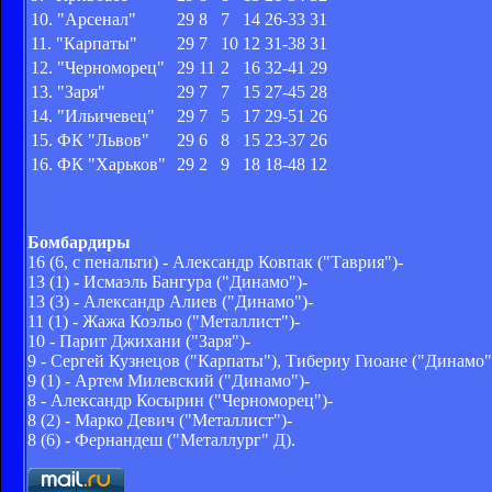
10. "Арсенал"
29
8
7
14
26-33
31
11. "Карпаты"
29
7
10
12
31-38
31
12. "Черноморец"
29
11
2
16
32-41
29
13. "Заря"
29
7
7
15
27-45
28
14. "Ильичевец"
29
7
5
17
29-51
26
15. ФК "Львов"
29
6
8
15
23-37
26
16. ФК "Харьков"
29
2
9
18
18-48
12
Бомбардиры
16 (6, c пенальти) - Александр Ковпак ("Таврия")-
13 (1) - Исмаэль Бангура ("Динамо")-
13 (3) - Александр Алиев ("Динамо")-
11 (1) - Жажа Коэльо ("Металлист")-
10 - Парит Джихани ("Заря")-
9 - Сергей Кузнецов ("Карпаты"), Тибериу Гиоане ("Динамо"
9 (1) - Артем Милевский ("Динамо")-
8 - Александр Косырин ("Черноморец")-
8 (2) - Марко Девич ("Металлист")-
8 (6) - Фернандеш ("Металлург" Д).