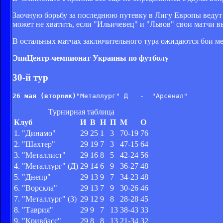
Заочную борьбу за последнюю путевку в Лигу Европы ведут 
может не хватить, если "Ильичевец" и "Львов" свои матчи в
В остальных матчах заключительного тура ожидаются бои ме
ЭпиЦентр-чемпионат Украины по футболу
30-й тур
26 мая (вторник)
Турнирная таблица
Клуб
И
В
Н
П
М
О
1. "Динамо"
29
25
1
3
70-19
76
2. "Шахтер"
29
19
7
3
47-15
64
3. "Металлист"
29
16
8
5
42-24
56
4. "Металлург" (Д)
29
14
6
9
36-27
48
5. "Днепр"
29
13
9
7
34-23
48
6. "Ворскла"
29
13
7
9
30-26
46
7. "Металлург" (З)
29
12
9
8
28-28
45
8. "Таврия"
29
9
7
13
38-43
33
9. "Кривбасс"
29
8
8
13
21-34
32