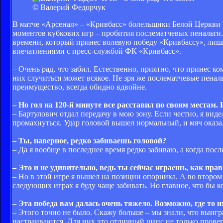
© Валерий Федорчук
В матче «Арсенал» – «Кривбасс» болельщики Белой Церкви 
моментов кубкових игр – пробития послематчевых пенальти
времени, который принес волевую победу «Кривбассу», лиши
впечатлениями с пресс-службой ФК «Кривбасс».
– Очень рад, что забил. Естественно, приятно, что принес к
них случиться может всякое. Не зря же послематчевые пенал
преимущество, всегда обидно вдвойне.
– Но гол на 120-й минуте все расставил по своим местам. 
– Бартулович отдал передачу в мою зону. Если честно, я виде
промахнуться. Удар головой вышел нормальный, и мяч оказалс
– Ты, наверное, редко забиваешь головой?
– Да я вообще в последнее время редко забиваю, а когда посл
– Это и не удивительно, ведь ты сейчас играешь, как прав
– Но в этой игре я вышел на позиции опорника. А во втором
следующих играх я буду чаще забивать. Но главное, что бы 
– Эта победа вам далась очень тяжело. Возможно, где то 
– Этого точно не было. Скажу больше – мы знали, что выигра
настраиваются. Для них это отличный шанс не только провер