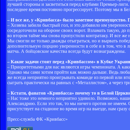
лучшей стороны и засветиться перед клубами Премьер-лиги. 
последнее время постоянно прогрессирует. Поэтому мы в Бе
– И все же, у «Кривбасса» было заметное преимущество. 
– Хозяева забили быстрый гол, и это добавило им увереннос
сосредоточили на обороне своих ворот. Взламать такую, до 
во втором тайме мы снова пропустили контратаку. И все же 
Мы смогли не только дважды отыграться, но и вырвать победу
дополнительную порцию уверенности в себе и в том, что в 
матча. А бойцовские качества всегда будут вознаграждены.
– Какие задачи стоят перед «Кривбассом» в Кубке Украи
– Приоритетными для нас являются игры чемпионата. А каки
Однако мы сами хотим пройти как можно дальше. Ведь любая 
же всегда неприятно проигрывать команде из первой или вто
сыграть практически на равных с «Металлистом», а через тр
– Кстати, фанатов «Кривбасса» почему то в Белой Церкви
– Нас тоже это немного неприятно удивило. Возможно, наши
Александрию. Если это так, то мы ничего против не имеем. 
присутствует на стадионе во время игр на выезде, нам сразу 
Пресс-служба ФК «Кривбасс»