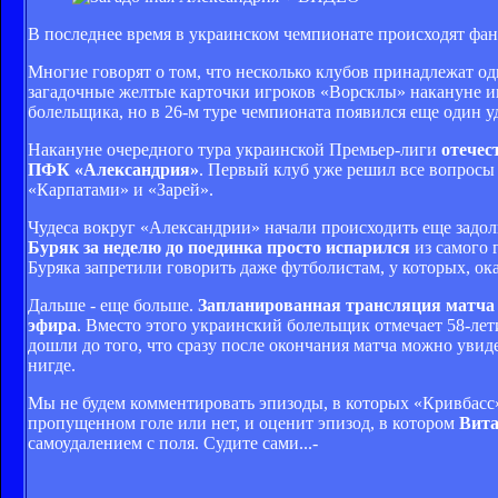
В последнее время в украинском чемпионате происходят фан
Многие говорят о том, что несколько клубов принадлежат од
загадочные желтые карточки игроков «Ворсклы» накануне и
болельщика, но в 26-м туре чемпионата появился еще один у
Накануне очередного тура украинской Премьер-лиги
отечес
ПФК «Александрия»
. Первый клуб уже решил все вопросы 
«Карпатами» и «Зарей».
Чудеса вокруг «Александрии» начали происходить еще задол
Буряк за неделю до поединка просто испарился
из самого 
Буряка запретили говорить даже футболистам, у которых, ока
Дальше - еще больше.
Запланированная трансляция матча «
эфира
. Вместо этого украинский болельщик отмечает 58-ле
дошли до того, что сразу после окончания матча можно уви
нигде.
Мы не будем комментировать эпизоды, в которых «Кривбасс»
пропущенном голе или нет, и оценит эпизод, в котором
Вита
самоудалением с поля. Судите сами...-